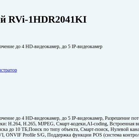
ый RVi-1HDR2041KI
ение до 4 HD-видеокамер, до 5 IP-видеокамер
истратор
ение до 4 HD-видеокамер, до 5 IP-видеокамер, Разрешение п
ки: H.264, H.265, MJPEG, Смарт-кодеки,AI-coding, Встроенная 
иска до 10 ТБ,Поиск по типу объекта, Смарт-поиск, Нулевой кан
I, ONVIF Profile S/G, Поддержка функции POS (система контрол