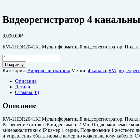
Видеорегистратор 4 канальн
8,090.00
₽
RVi-1HDR2041KI Мультиформатный видеорегистратор, Подключ
Количество
товара
В корзину
Видеорегистратор
Категория:
Видеорегистраторы
Метки:
4 канала
,
RVi
,
видеорег
4
канальный
Описание
RVi-
Детали
1HDR2041KI
Отзывы (0)
Описание
RVi-1HDR2041KI Мультиформатный видеорегистратор, Подключ
Разрешение потока IP-видеокамер: 2 Мп, Поддерживаемые коде
видеоаналитики с IP камер 1 серии, Подключение 1 жесткого д
и управления объективом с камер по коаксиальному кабелю, CV