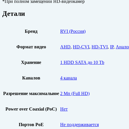
*При полном замещении HD-видеокамер
Детали
Бренд
RVI (Россия)
Формат видео
AHD
,
HD-CVI
,
HD-TVI
,
IP
,
Анало
Хранение
1 HDD SATA до 10 Tb
Каналов
4 канала
Разрешение максимальное
2 Мп (Full HD)
Power over Coaxial (PoC)
Нет
Портов PoE
Не поддерживается