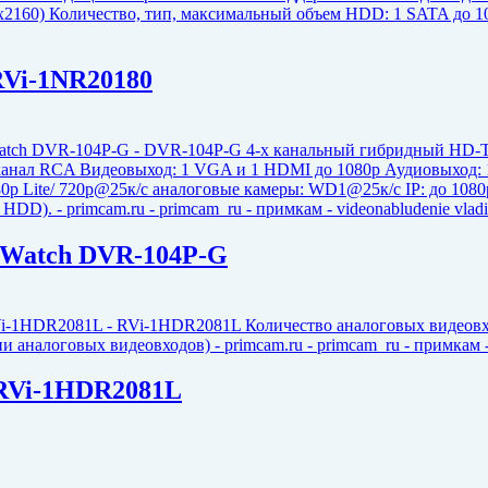
RVi-1NR20180
iWatch DVR-104P-G
 RVi-1HDR2081L