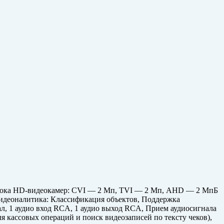
отока HD-видеокамер: CVI — 2 Мп, TVI — 2 Мп, AHD — 2 МпБ
видеоналитика: Классификация объектов, Поддержка
ал, 1 аудио вход RCA, 1 аудио выход RCA, Прием аудиосигнала
я кассовых операций и поиск видеозаписей по тексту чеков),