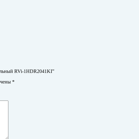
анальный RVi-1HDR2041KI”
ечены
*