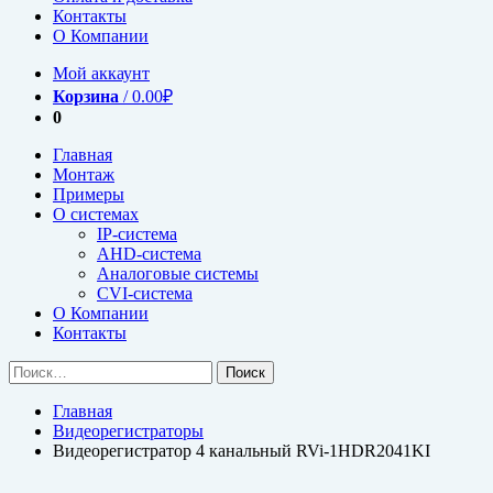
Контакты
О Компании
Мой аккаунт
Корзина
/
0.00
₽
0
Главная
Монтаж
Примеры
О системах
IP-система
AHD-система
Аналоговые системы
CVI-система
О Компании
Контакты
Найти:
Главная
Видеорегистраторы
Видеорегистратор 4 канальный RVi-1HDR2041KI