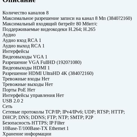
Количество каналов 8
Максимальное разрешение записи на канал 8 Мп (3840?2160)
Максимальный входящий битрейт 80 Мбит/с
Поддерживаемые видеокодеки H.264; H.265
Аудио
Аудио вход RCA 1
Аудио выход RCA 1
Интерфейсы
Видеовыходы VGA 1
Разрешение VGA FullHD (1920?1080)
Видеовыходы HDMI 1
Разрешение HDMI UltraHD 4K (3840?2160)
Тревожные входы Нет
Тревожные выходы Нет
Порты PoE Нет
Интерфейсы управления Нет
USB 2.0 2
Сеть
Сетевые протоколы TCP/IP; IPv4/IPv6; UDP; RTSP; HTTP;
DHCP; DNS; DDNS; FTP; NTP; SMTP; P2P
Безопасность HTTPS; IP Filter
10Base-T/100Base-TX Ethernet 1
Хранение информации