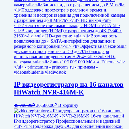
IP видеорегистратор на 16 каналов
HiWatch NVR-416M-K
Первоначальная
Текущая
48,790.00
₽
36,580.00
₽
В корзину
цена
цена:
составляла
36,580.00₽.
48,790.00₽.