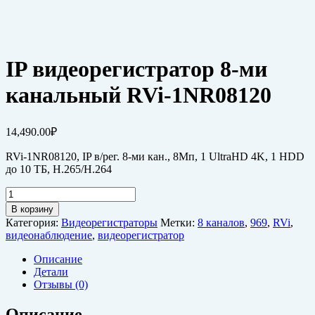
IP видеорегистратор 8-ми
канальный RVi-1NR08120
14,490.00
₽
RVi-1NR08120, IP в/рег. 8-ми кан., 8Мп, 1 UltraHD 4K, 1 HDD
до 10 ТБ, H.265/H.264
Количество
товара
В корзину
IP
Категория:
Видеорегистраторы
Метки:
8 каналов
,
969
,
RVi
,
видеорегистратор
видеонаблюдение
,
видеорегистратор
8-
ми
Описание
канальный
Детали
RVi-
Отзывы (0)
1NR08120
Описание