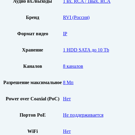
Аудио вх./выходы
1 вх. RCA / 1вых. RCA
Бренд
RVI (Россия)
Формат видео
IP
Хранение
1 HDD SATA до 10 Tb
Каналов
8 каналов
Разрешение максимальное
8 Мп
Power over Coaxial (PoC)
Нет
Портов PoE
Не поддерживается
WiFi
Нет