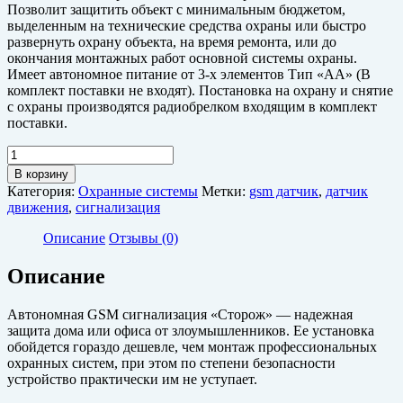
Позволит защитить объект с минимальным бюджетом,
выделенным на технические средства охраны или быстро
развернуть охрану объекта, на время ремонта, или до
окончания монтажных работ основной системы охраны.
Имеет автономное питание от 3-х элементов Тип «АА» (В
комплект поставки не входят). Постановка на охрану и снятие
с охраны производятся радиобрелком входящим в комплект
поставки.
Количество
товара
В корзину
Автономная
Категория:
Охранные системы
Метки:
gsm датчик
,
датчик
GSM
движения
,
сигнализация
Сигнализация
"Сторож"
Описание
Отзывы (0)
Описание
Автономная GSM сигнализация
«Сторож»
— надежная
защита дома или офиса от злоумышленников. Ее установка
обойдется гораздо дешевле, чем монтаж профессиональных
охранных систем, при этом по степени безопасности
устройство практически им не уступает.