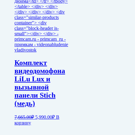
Комплект
видеодомофона
LiLu Lux и
вызывной
панели Stich
(медь)
Первоначальная
Текущая
7,665.00
₽
5,990.00
₽
В
цена
цена:
корзину
составляла
5,990.00₽.
7,665.00₽.