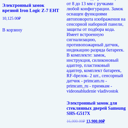
Электронный замок
врезной Iron Logic Z-7 EHT
10,125.00
₽
В корзину
Электронный замок для
стеклянных дверей Samsung
SHS-G517X
Первоначальная
Текущая
16,000.00
₽
13,900.00
₽
цена
цена: