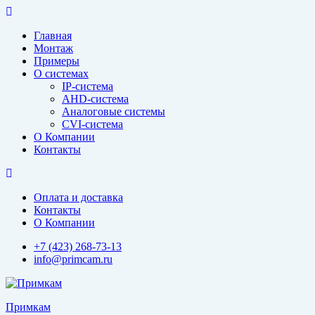
Перейти
к
Главная
содержимому
Монтаж
Примеры
О системах
IP-система
AHD-система
Аналоговые системы
CVI-система
О Компании
Контакты
Оплата и доставка
Контакты
О Компании
+7 (423) 268-73-13
info@primcam.ru
Примкам