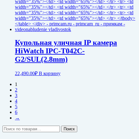
Купольная уличная IP камера
HiWatch IPC-T042C-
G2/SUL(2.8mm)
22,490.00
₽
В корзину
1
2
3
4
5
6
→
Искать:
Поиск